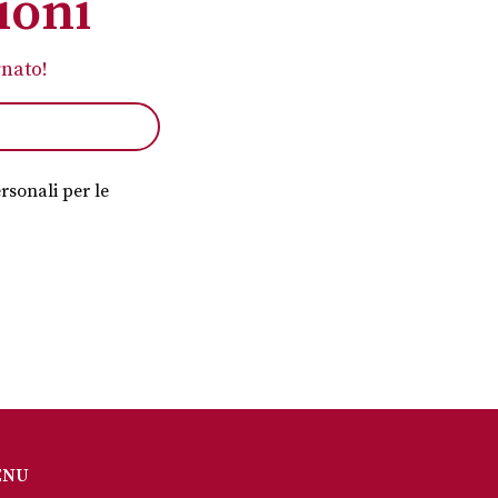
ioni
rnato!
rsonali per le
ENU