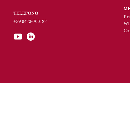
M
TELEFONO
Pri
+39 0423-700182
Wh
Con