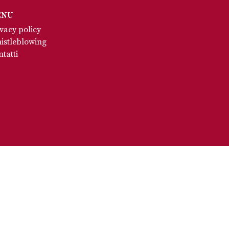
ENU
vacy policy
istleblowing
tatti